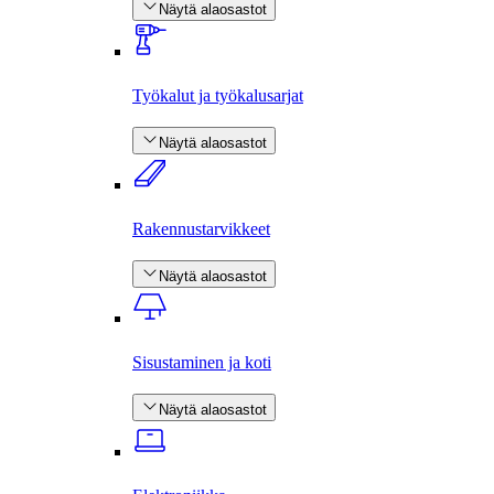
Näytä alaosastot
Työkalut ja työkalusarjat
Näytä alaosastot
Rakennus­tarvikkeet
Näytä alaosastot
Sisustaminen ja koti
Näytä alaosastot