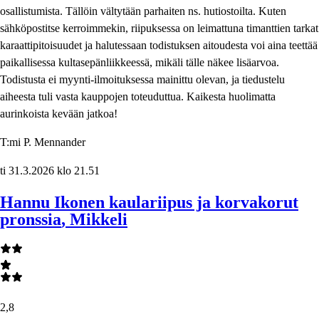
osallistumista. Tällöin vältytään parhaiten ns. hutiostoilta. Kuten
sähköpostitse kerroimmekin, riipuksessa on leimattuna timanttien tarkat
karaattipitoisuudet ja halutessaan todistuksen aitoudesta voi aina teettää
paikallisessa kultasepänliikkeessä, mikäli tälle näkee lisäarvoa.
Todistusta ei myynti-ilmoituksessa mainittu olevan, ja tiedustelu
aiheesta tuli vasta kauppojen toteuduttua. Kaikesta huolimatta
aurinkoista kevään jatkoa!
T:mi P. Mennander
ti 31.3.2026 klo 21.51
Hannu Ikonen kaulariipus ja korvakorut
pronssia
, Mikkeli
2,8