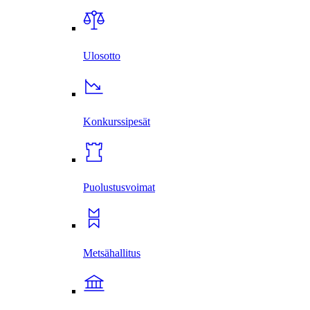
Ulosotto
Konkurssi­pesät
Puolustus­voimat
Metsä­hallitus