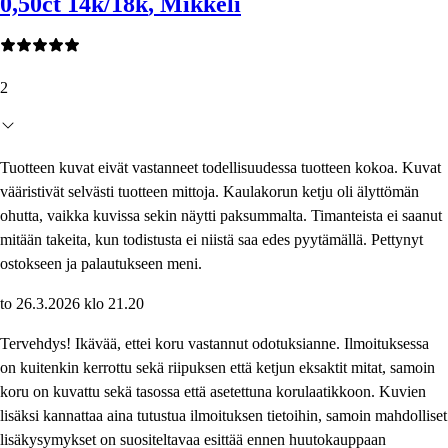
0,50ct 14k/18k
, Mikkeli
2
Tuotteen kuvat eivät vastanneet todellisuudessa tuotteen kokoa. Kuvat
vääristivät selvästi tuotteen mittoja. Kaulakorun ketju oli älyttömän
ohutta, vaikka kuvissa sekin näytti paksummalta. Timanteista ei saanut
mitään takeita, kun todistusta ei niistä saa edes pyytämällä. Pettynyt
ostokseen ja palautukseen meni.
to 26.3.2026 klo 21.20
Tervehdys! Ikävää, ettei koru vastannut odotuksianne. Ilmoituksessa
on kuitenkin kerrottu sekä riipuksen että ketjun eksaktit mitat, samoin
koru on kuvattu sekä tasossa että asetettuna korulaatikkoon. Kuvien
lisäksi kannattaa aina tutustua ilmoituksen tietoihin, samoin mahdolliset
lisäkysymykset on suositeltavaa esittää ennen huutokauppaan