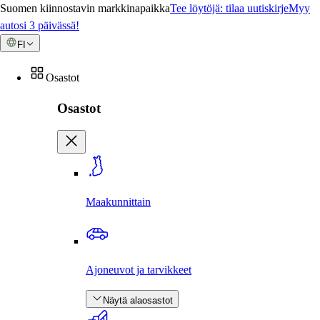
Suomen kiinnostavin markkinapaikka
Tee löytöjä: tilaa uutiskirje
Myy
autosi 3 päivässä!
FI
Osastot
Osastot
Maakunnittain
Ajoneuvot ja tarvikkeet
Näytä alaosastot