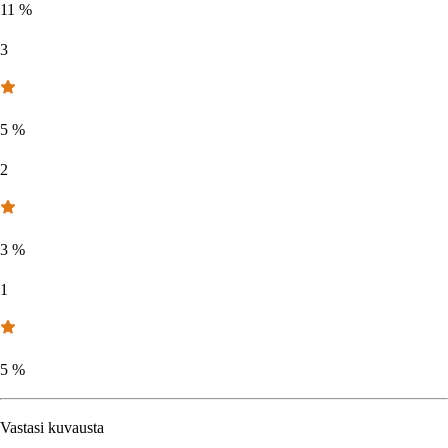
11
%
3
5
%
2
3
%
1
5
%
Vastasi kuvausta