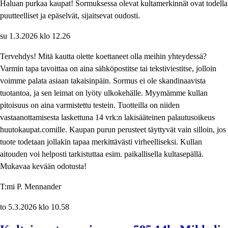
Haluan purkaa kaupat! Sormuksessa olevat kultamerkinnät ovat todella
puutteelliset ja epäselvät, sijaitsevat oudosti.
su 1.3.2026 klo 12.26
Tervehdys! Mitä kautta olette koettaneet olla meihin yhteydessä?
Varmin tapa tavoittaa on aina sähköpostitse tai tekstiviestitse, jolloin
voimme palata asiaan takaisinpäin. Sormus ei ole skandinaavista
tuotantoa, ja sen leimat on lyöty ulkokehälle. Myymämme kullan
pitoisuus on aina varmistettu testein. Tuotteilla on niiden
vastaanottamisesta laskettuna 14 vrk:n lakisääteinen palautusoikeus
huutokaupat.comille. Kaupan purun perusteet täyttyvät vain silloin, jos
tuote todetaan jollakin tapaa merkittävästi virheelliseksi. Kullan
aitouden voi helposti tarkistuttaa esim. paikallisella kultasepällä.
Mukavaa kevään odotusta!
T:mi P. Mennander
to 5.3.2026 klo 10.58