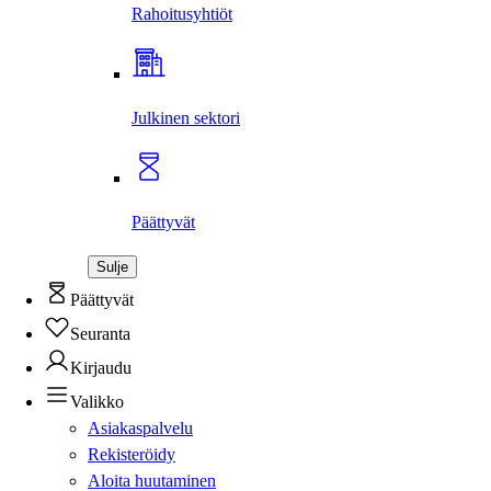
Rahoitus­yhtiöt
Julkinen sektori
Päättyvät
Sulje
Päättyvät
Seuranta
Kirjaudu
Valikko
Asiakaspalvelu
Rekisteröidy
Aloita huutaminen