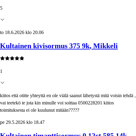
5
to 18.6.2026 klo 20.06
Kultainen kivisormus 375 9k
, Mikkeli
1
kiitos että otitte yhteyttä en ole viälä saanut lähetystä mitä voisin tehdä ,
vai teetekö te jota kin minulle voi soittaa 0500228201 kiitos
toimituksesta ei ole kuulunut mitään?????
pe 29.5.2026 klo 18.47
Kultainen timanttisormus 0,12ct 585 14k
,