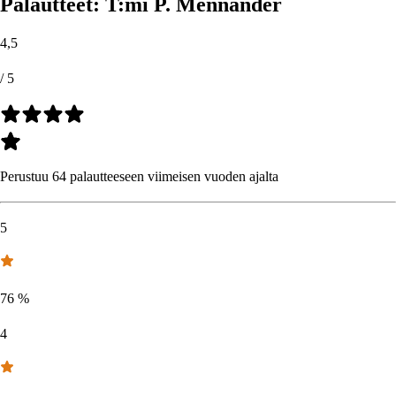
Palautteet: T:mi P. Mennander
4,5
/ 5
Perustuu 64 palautteeseen viimeisen vuoden ajalta
5
76
%
4