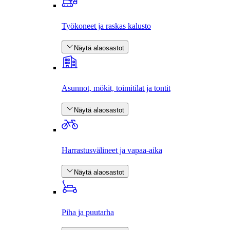
Työkoneet ja raskas kalusto
Näytä alaosastot
Asunnot, mökit, toimitilat ja tontit
Näytä alaosastot
Harrastus­välineet ja vapaa-aika
Näytä alaosastot
Piha ja puutarha