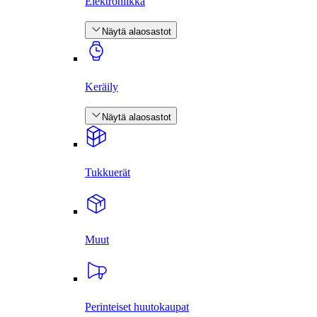
Elektroniikka
Näytä alaosastot
Keräily
Näytä alaosastot
Tukkuerät
Muut
Perinteiset huutokaupat