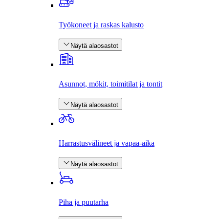
Työkoneet ja raskas kalusto
Näytä alaosastot
Asunnot, mökit, toimitilat ja tontit
Näytä alaosastot
Harrastus­välineet ja vapaa-aika
Näytä alaosastot
Piha ja puutarha