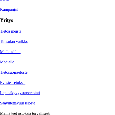
Kampanjat
Yritys
Tietoa meistä
Tuusulan varikko
Meille töihin
Medialle
Tietosuojaseloste
Evästeasetukset
Läpinäkyvyysraportointi
Saavutettavuusseloste
Meillä teet ostoksia turvallisesti