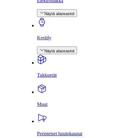
Elektroniikka
Näytä alaosastot
Keräily
Näytä alaosastot
Tukkuerät
Muut
Perinteiset huutokaupat