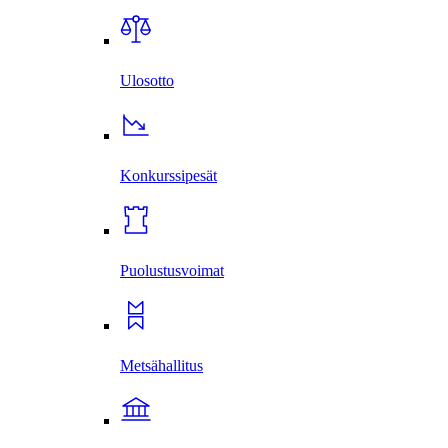
Ulosotto
Konkurssi­pesät
Puolustus­voimat
Metsä­hallitus