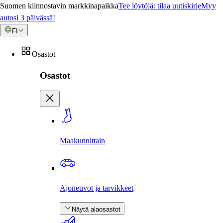
Suomen kiinnostavin markkinapaikka
Tee löytöjä: tilaa uutiskirje
Myy
autosi 3 päivässä!
FI
Osastot
Osastot
Maakunnittain
Ajoneuvot ja tarvikkeet
Näytä alaosastot