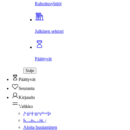
Rahoitus­yhtiöt
Julkinen sektori
Päättyvät
Sulje
Päättyvät
Seuranta
Kirjaudu
Valikko
Asiakaspalvelu
Rekisteröidy
Aloita huutaminen