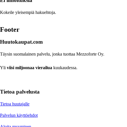
Ei ilmoituksia
Kokeile yleisempiä hakuehtoja.
Footer
Huutokaupat.com
Täysin suomalainen palvelu, jonka tuottaa Mezzoforte Oy.
Yli
viisi miljoonaa vierailua
kuukaudessa.
Tietoa palvelusta
Tietoa huutajalle
Palvelun käyttöehdot
Aloita myyminen