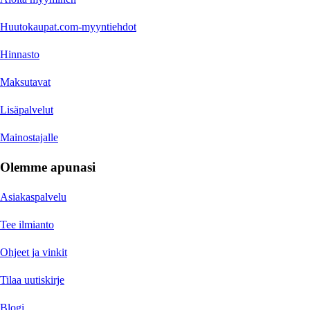
Huutokaupat.com-myyntiehdot
Hinnasto
Maksutavat
Lisäpalvelut
Mainostajalle
Olemme apunasi
Asiakaspalvelu
Tee ilmianto
Ohjeet ja vinkit
Tilaa uutiskirje
Blogi