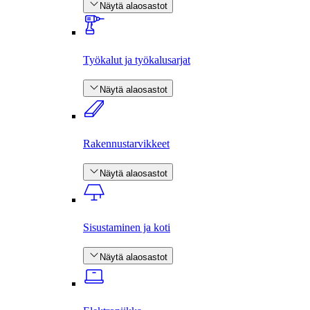
Näytä alaosastot
Työkalut ja työkalusarjat
Näytä alaosastot
Rakennus­tarvikkeet
Näytä alaosastot
Sisustaminen ja koti
Näytä alaosastot