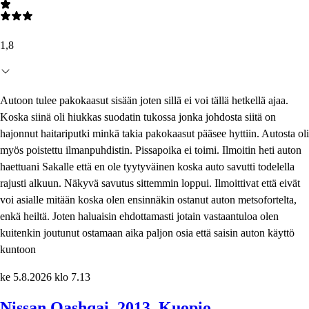
1,8
Autoon tulee pakokaasut sisään joten sillä ei voi tällä hetkellä ajaa.
Koska siinä oli hiukkas suodatin tukossa jonka johdosta siitä on
hajonnut haitariputki minkä takia pakokaasut pääsee hyttiin. Autosta oli
myös poistettu ilmanpuhdistin. Pissapoika ei toimi. Ilmoitin heti auton
haettuani Sakalle että en ole tyytyväinen koska auto savutti todelella
rajusti alkuun. Näkyvä savutus sittemmin loppui. Ilmoittivat että eivät
voi asialle mitään koska olen ensinnäkin ostanut auton metsofortelta,
enkä heiltä. Joten haluaisin ehdottamasti jotain vastaantuloa olen
kuitenkin joutunut ostamaan aika paljon osia että saisin auton käyttö
kuntoon
ke 5.8.2026 klo 7.13
Nissan Qashqai, 2013
, Kuopio