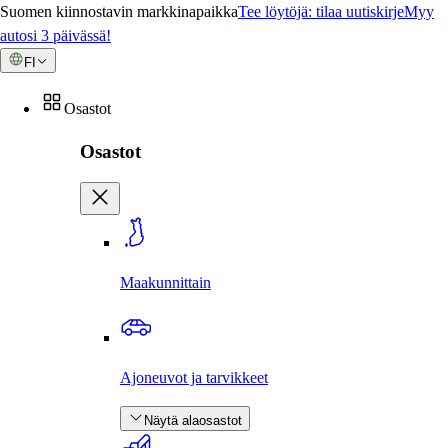
Suomen kiinnostavin markkinapaikka
Tee löytöjä: tilaa uutiskirje
Myy
autosi 3 päivässä!
FI
Osastot
Osastot
Maakunnittain
Ajoneuvot ja tarvikkeet
Näytä alaosastot