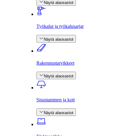
Näytä alaosastot
Työkalut ja työkalusarjat
Näytä alaosastot
Rakennus­tarvikkeet
Näytä alaosastot
Sisustaminen ja koti
Näytä alaosastot