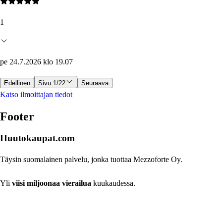
1
pe 24.7.2026 klo 19.07
Edellinen
Sivu 1/22
Seuraava
Katso ilmoittajan tiedot
Footer
Huutokaupat.com
Täysin suomalainen palvelu, jonka tuottaa Mezzoforte Oy.
Yli
viisi miljoonaa vierailua
kuukaudessa.