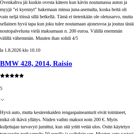
Ovenkahva jäi kuskin ovesta käteen kun kävin noutamassa auton ja
myyjä "ei kyennyt" hakemaan minua juna-asemalta, koska heitä oli
vain neljä töissä sillä hetkellä. Tämä ei tietenkään ole oletusarvo, mutta
sellainen hyvä tapa kun joku tulee noutamaan ajoneuvoa ja joutuu tästä
noutopalvelusta vielä maksamaan n. 200 euroa. Välillä enemmän
välillä vähemmän. Muuten ihan solidi 4/5
la 1.8.2026 klo 10.10
BMW 428, 2014
, Raisio
5
Hyvä auto, mutta kesärenkaiden rengaspaineanturit eivät toimineet,
mikä oli ikävä yllätys. Niiden vaihto maksoi noin 200 €. Myös
kuljettajan turvavyö jumittui, kun sitä yritti vetää ulos. Ostin käytetyn
turvavyön purkaamolta 50 eurolla ja vaihdoin sen. Muuten auto vastasi