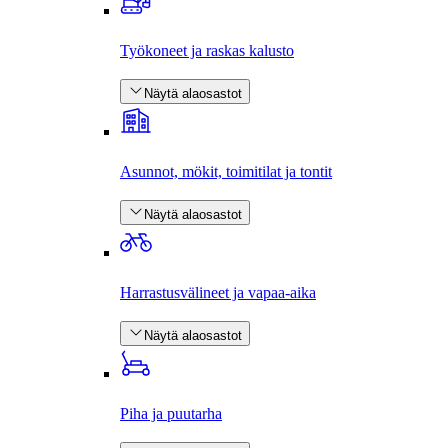
Työkoneet ja raskas kalusto
Näytä alaosastot
Asunnot, mökit, toimitilat ja tontit
Näytä alaosastot
Harrastus­välineet ja vapaa-aika
Näytä alaosastot
Piha ja puutarha