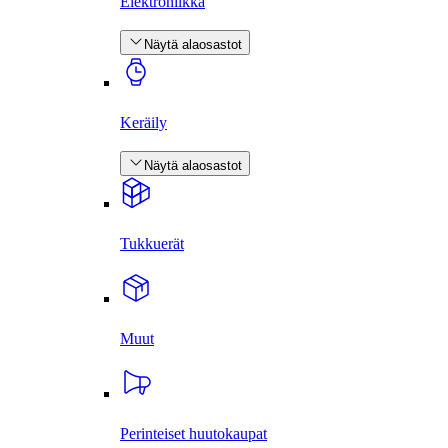
Elektroniikka
Näytä alaosastot
Keräily
Näytä alaosastot
Tukkuerät
Muut
Perinteiset huutokaupat