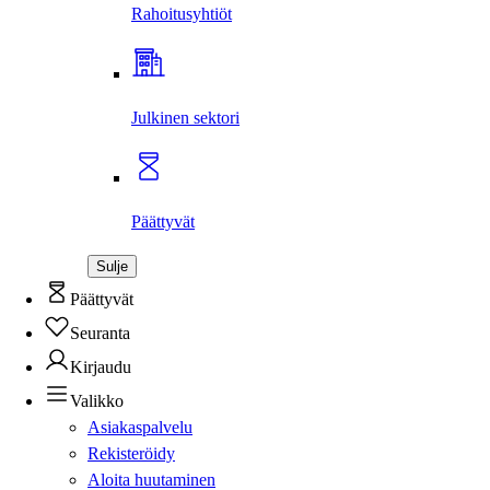
Rahoitus­yhtiöt
Julkinen sektori
Päättyvät
Sulje
Päättyvät
Seuranta
Kirjaudu
Valikko
Asiakaspalvelu
Rekisteröidy
Aloita huutaminen