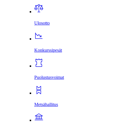
Ulosotto
Konkurssi­pesät
Puolustus­voimat
Metsä­hallitus