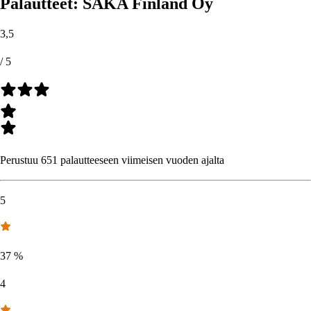
Palautteet: SAKA Finland Oy
3,5
/ 5
Perustuu 651 palautteeseen viimeisen vuoden ajalta
5
37
%
4