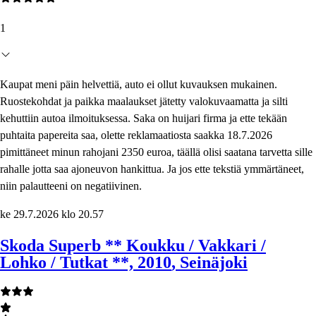
1
Kaupat meni päin helvettiä, auto ei ollut kuvauksen mukainen.
Ruostekohdat ja paikka maalaukset jätetty valokuvaamatta ja silti
kehuttiin autoa ilmoituksessa. Saka on huijari firma ja ette tekään
puhtaita papereita saa, olette reklamaatiosta saakka 18.7.2026
pimittäneet minun rahojani 2350 euroa, täällä olisi saatana tarvetta sille
rahalle jotta saa ajoneuvon hankittua. Ja jos ette tekstiä ymmärtäneet,
niin palautteeni on negatiivinen.
ke 29.7.2026 klo 20.57
Skoda Superb ** Koukku / Vakkari /
Lohko / Tutkat **, 2010
, Seinäjoki