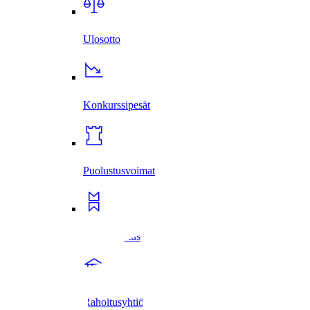
Ulosotto
Konkurssi­pesät
Puolustus­voimat
Metsä­hallitus
Rahoitus­yhtiöt