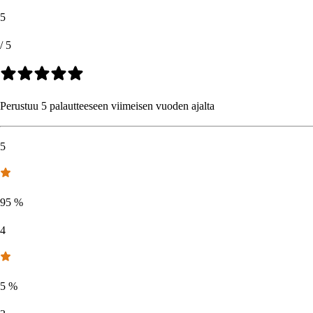
5
/ 5
Perustuu 5 palautteeseen viimeisen vuoden ajalta
5
95
%
4
5
%