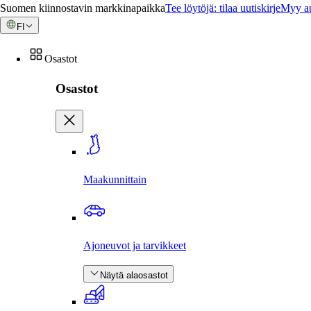
Suomen kiinnostavin markkinapaikka
Tee löytöjä: tilaa uutiskirje
Myy au
FI
Osastot
Osastot
Maakunnittain
Ajoneuvot ja tarvikkeet
Näytä alaosastot