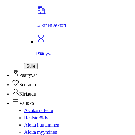
Julkinen sektori
Päättyvät
Sulje
Päättyvät
Seuranta
Kirjaudu
Valikko
Asiakaspalvelu
Rekisteröidy
Aloita huutaminen
Aloita myyminen