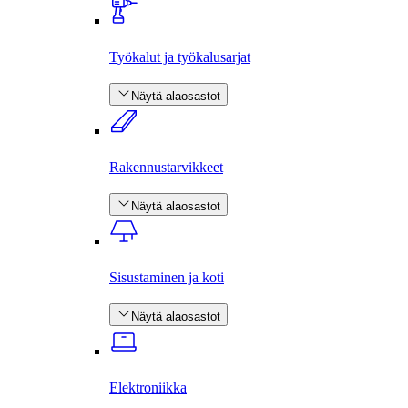
Työkalut ja työkalusarjat
Näytä alaosastot
Rakennus­tarvikkeet
Näytä alaosastot
Sisustaminen ja koti
Näytä alaosastot
Elektroniikka