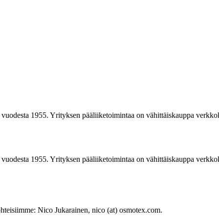
t vuodesta 1955. Yrityksen pääliiketoimintaa on vähittäiskauppa verkk
t vuodesta 1955. Yrityksen pääliiketoimintaa on vähittäiskauppa verkk
kohteisiimme: Nico Jukarainen, nico (at) osmotex.com.
kohteisiimme: Nico Jukarainen, nico (at) osmotex.com.