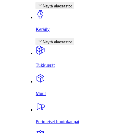
Näytä alaosastot
Keräily
Näytä alaosastot
Tukkuerät
Muut
Perinteiset huutokaupat