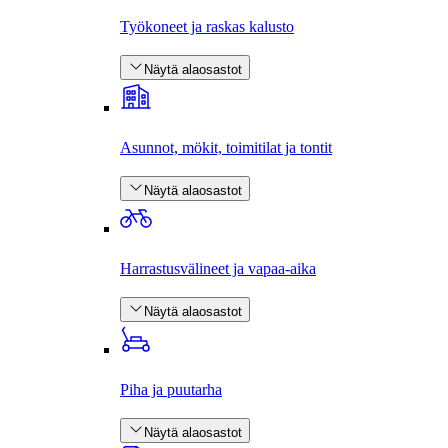
Työkoneet ja raskas kalusto
Näytä alaosastot
Asunnot, mökit, toimitilat ja tontit
Näytä alaosastot
Harrastus­välineet ja vapaa-aika
Näytä alaosastot
Piha ja puutarha
Näytä alaosastot