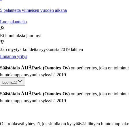
5 palautetta viimeisen vuoden aikana
Lue palautteita
Ei ilmoituksia juuri nyt
325 myytyä kohdetta syyskuusta 2019 lähtien
Ilmianna yritys
Säästötalo ÄIJÄPark (Osmotex Oy)
on perheyritys, joka on toiminu
huutokauppamyynnin syksyllä 2019.
Lue lisää
Säästötalo ÄIJÄPark (Osmotex Oy)
on perheyritys, joka on toiminu
Ota rohkeasti yhteyttä, jos sinulla on kysyttävää liittyen huutokauppa
huutokauppamyynnin syksyllä 2019.
Tavataan hyvillä kaupoilla!
Ota rohkeasti yhteyttä, jos sinulla on kysyttävää liittyen huutokauppa