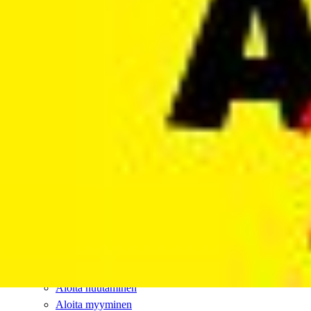
Julkinen sektori
Päättyvät
Sulje
Päättyvät
Seuranta
Kirjaudu
Valikko
Asiakaspalvelu
Rekisteröidy
Aloita huutaminen
Aloita myyminen