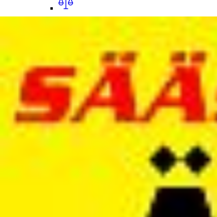
Ulosotto
Konkurssi­pesät
Puolustus­voimat
Metsä­hallitus
Rahoitus­yhtiöt