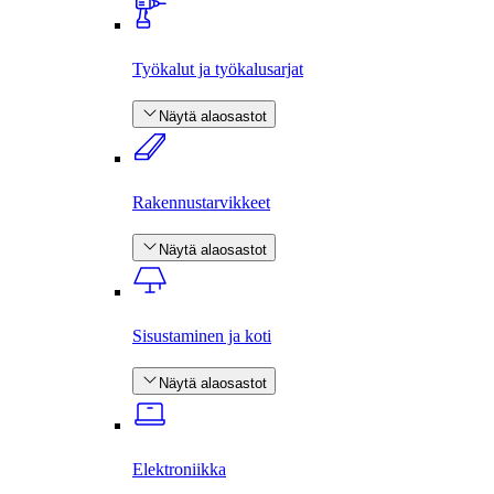
Työkalut ja työkalusarjat
Näytä alaosastot
Rakennus­tarvikkeet
Näytä alaosastot
Sisustaminen ja koti
Näytä alaosastot
Elektroniikka