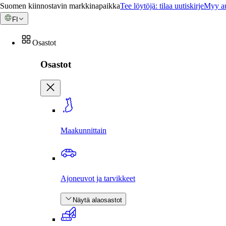
Suomen kiinnostavin markkinapaikka
Tee löytöjä: tilaa uutiskirje
Myy au
FI
Osastot
Osastot
Maakunnittain
Ajoneuvot ja tarvikkeet
Näytä alaosastot