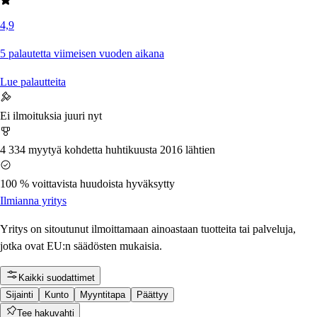
4,9
5 palautetta viimeisen vuoden aikana
Lue palautteita
Ei ilmoituksia juuri nyt
4 334 myytyä kohdetta huhtikuusta 2016 lähtien
100 % voittavista huudoista hyväksytty
Ilmianna yritys
Yritys on sitoutunut ilmoittamaan ainoastaan tuotteita tai palveluja,
jotka ovat EU:n säädösten mukaisia.
Kaikki suodattimet
Sijainti
Kunto
Myyntitapa
Päättyy
Tee hakuvahti