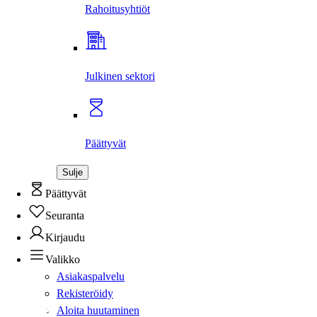
Rahoitus­yhtiöt
Julkinen sektori
Päättyvät
Sulje
Päättyvät
Seuranta
Kirjaudu
Valikko
Asiakaspalvelu
Rekisteröidy
Aloita huutaminen