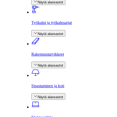
Näytä alaosastot
Työkalut ja työkalusarjat
Näytä alaosastot
Rakennus­tarvikkeet
Näytä alaosastot
Sisustaminen ja koti
Näytä alaosastot