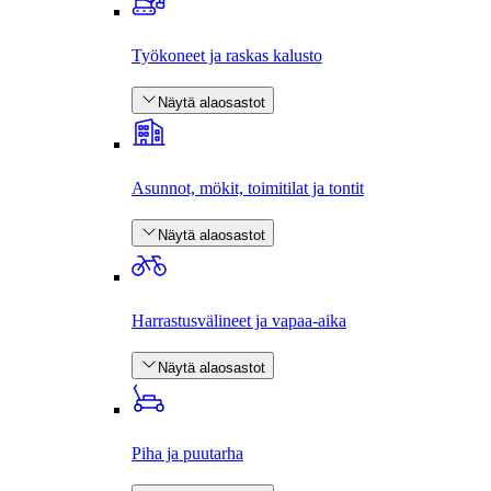
Työkoneet ja raskas kalusto
Näytä alaosastot
Asunnot, mökit, toimitilat ja tontit
Näytä alaosastot
Harrastus­välineet ja vapaa-aika
Näytä alaosastot
Piha ja puutarha