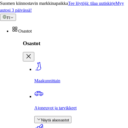
Suomen kiinnostavin markkinapaikka
Tee löytöjä: tilaa uutiskirje
Myy
autosi 3 päivässä!
FI
Osastot
Osastot
Maakunnittain
Ajoneuvot ja tarvikkeet
Näytä alaosastot