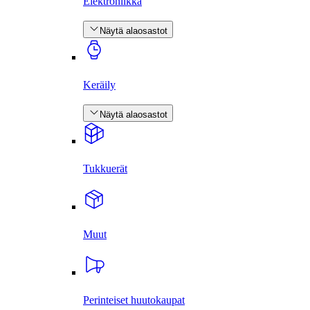
Elektroniikka
Näytä alaosastot
Keräily
Näytä alaosastot
Tukkuerät
Muut
Perinteiset huutokaupat