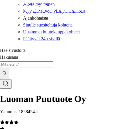
Aloita myyminen
Myy ajoneuvosi yksityishenkilönä
Ajankohtaista
Sinulle suositeltuja kohteita
Uusimmat huutokauppakohteet
Päättyvät 24h sisällä
Hae sivustolta
Hakusana
Luoman Puutuote Oy
Y-tunnus: 1858454-2