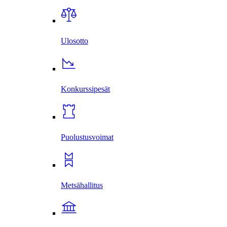
Ulosotto
Konkurssi­pesät
Puolustus­voimat
Metsä­hallitus