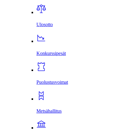
Ulosotto
Konkurssi­pesät
Puolustus­voimat
Metsä­hallitus