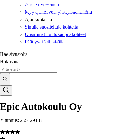
Aloita myyminen
Myy ajoneuvosi yksityishenkilönä
Ajankohtaista
Sinulle suositeltuja kohteita
Uusimmat huutokauppakohteet
Päättyvät 24h sisällä
Hae sivustolta
Hakusana
Epic Autokoulu Oy
Y-tunnus: 2551291-8