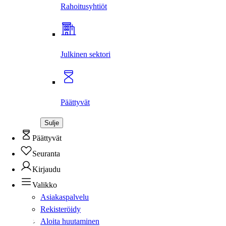
Rahoitus­yhtiöt
Julkinen sektori
Päättyvät
Sulje
Päättyvät
Seuranta
Kirjaudu
Valikko
Asiakaspalvelu
Rekisteröidy
Aloita huutaminen