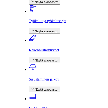
Näytä alaosastot
Työkalut ja työkalusarjat
Näytä alaosastot
Rakennus­tarvikkeet
Näytä alaosastot
Sisustaminen ja koti
Näytä alaosastot