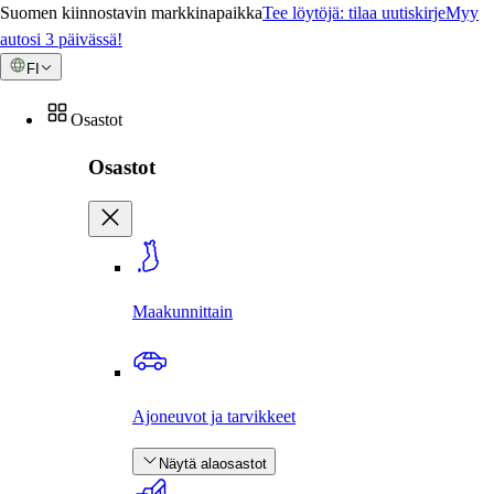
Suomen kiinnostavin markkinapaikka
Tee löytöjä: tilaa uutiskirje
Myy
autosi 3 päivässä!
FI
Osastot
Osastot
Maakunnittain
Ajoneuvot ja tarvikkeet
Näytä alaosastot