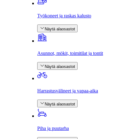
Työkoneet ja raskas kalusto
Näytä alaosastot
Asunnot, mökit, toimitilat ja tontit
Näytä alaosastot
Harrastus­välineet ja vapaa-aika
Näytä alaosastot
Piha ja puutarha