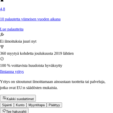
4,8
10 palautetta viimeisen vuoden aikana
Lue palautteita
Ei ilmoituksia juuri nyt
360 myytyä kohdetta joulukuusta 2019 lähtien
100 % voittavista huudoista hyväksytty
Ilmianna yritys
Yritys on sitoutunut ilmoittamaan ainoastaan tuotteita tai palveluja,
jotka ovat EU:n säädösten mukaisia.
Kaikki suodattimet
Sijainti
Kunto
Myyntitapa
Päättyy
Tee hakuvahti