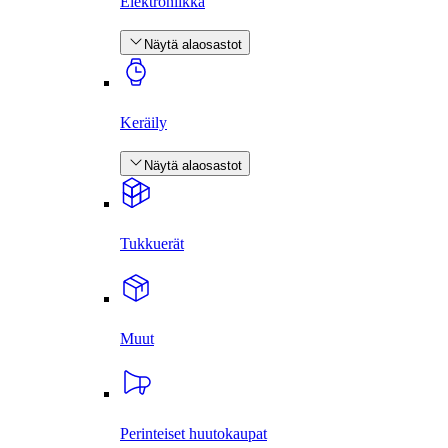
Elektroniikka
Näytä alaosastot
Keräily
Näytä alaosastot
Tukkuerät
Muut
Perinteiset huutokaupat