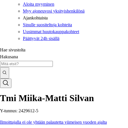
Aloita myyminen
Myy ajoneuvosi yksityishenkilönä
Ajankohtaista
Sinulle suositeltuja kohteita
Uusimmat huutokauppakohteet
Päättyvät 24h sisällä
Hae sivustolta
Hakusana
Tmi Miika-Matti Silvan
Y-tunnus: 2429612-5
Ilmoittajalla ei ole yhtään palautetta viimeisen vuoden ajalta