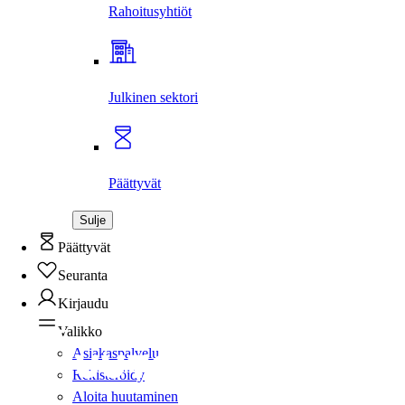
Rahoitus­yhtiöt
Julkinen sektori
Päättyvät
Sulje
Päättyvät
Seuranta
Kirjaudu
Valikko
Asiakaspalvelu
Rekisteröidy
Aloita huutaminen