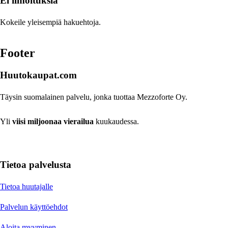
Ei ilmoituksia
Kokeile yleisempiä hakuehtoja.
Footer
Huutokaupat.com
Täysin suomalainen palvelu, jonka tuottaa Mezzoforte Oy.
Yli
viisi miljoonaa vierailua
kuukaudessa.
Tietoa palvelusta
Tietoa huutajalle
Palvelun käyttöehdot
Aloita myyminen