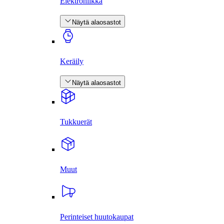
Elektroniikka
Näytä alaosastot
Keräily
Näytä alaosastot
Tukkuerät
Muut
Perinteiset huutokaupat