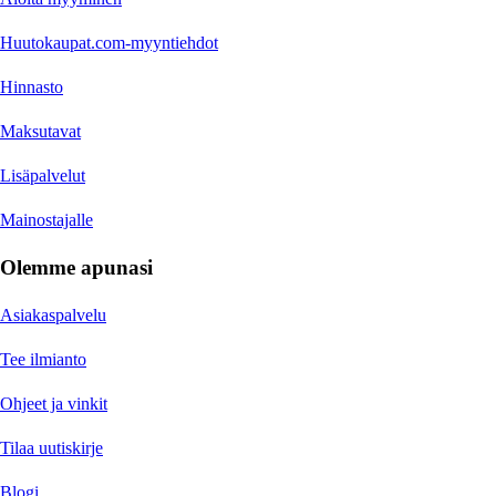
Huutokaupat.com-myyntiehdot
Hinnasto
Maksutavat
Lisäpalvelut
Mainostajalle
Olemme apunasi
Asiakaspalvelu
Tee ilmianto
Ohjeet ja vinkit
Tilaa uutiskirje
Blogi