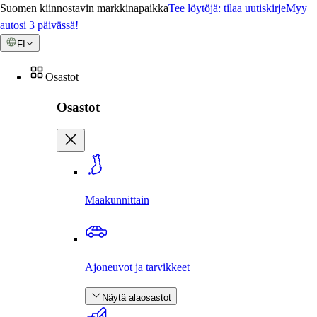
Suomen kiinnostavin markkinapaikka
Tee löytöjä: tilaa uutiskirje
Myy
autosi 3 päivässä!
FI
Osastot
Osastot
Maakunnittain
Ajoneuvot ja tarvikkeet
Näytä alaosastot