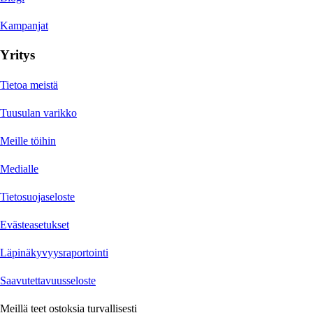
Kampanjat
Yritys
Tietoa meistä
Tuusulan varikko
Meille töihin
Medialle
Tietosuojaseloste
Evästeasetukset
Läpinäkyvyysraportointi
Saavutettavuusseloste
Meillä teet ostoksia turvallisesti