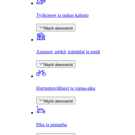
Työkoneet ja raskas kalusto
Näytä alaosastot
Asunnot, mökit, toimitilat ja tontit
Näytä alaosastot
Harrastus­välineet ja vapaa-aika
Näytä alaosastot
Piha ja puutarha