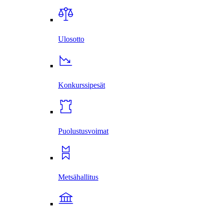
Ulosotto
Konkurssi­pesät
Puolustus­voimat
Metsä­hallitus