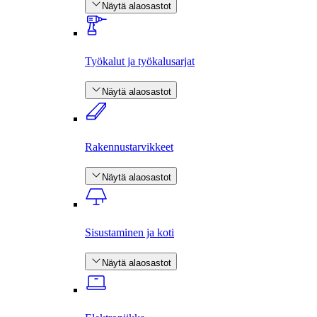
Näytä alaosastot
Työkalut ja työkalusarjat
Näytä alaosastot
Rakennus­tarvikkeet
Näytä alaosastot
Sisustaminen ja koti
Näytä alaosastot