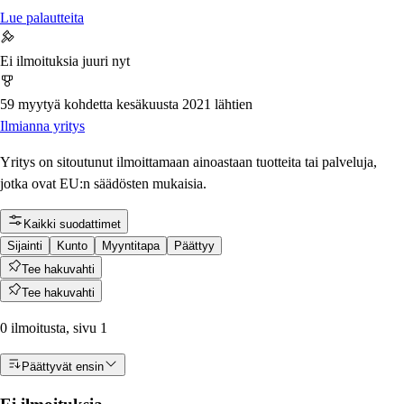
Lue palautteita
Ei ilmoituksia juuri nyt
59 myytyä kohdetta kesäkuusta 2021 lähtien
Ilmianna yritys
Yritys on sitoutunut ilmoittamaan ainoastaan tuotteita tai palveluja,
jotka ovat EU:n säädösten mukaisia.
Kaikki suodattimet
Sijainti
Kunto
Myyntitapa
Päättyy
Tee hakuvahti
Tee hakuvahti
0 ilmoitusta, sivu 1
Päättyvät ensin